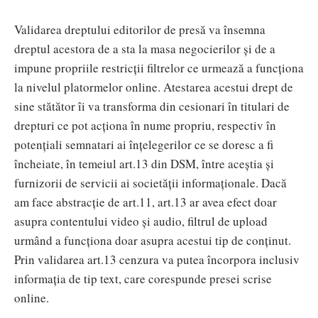
Validarea dreptului editorilor de presă va însemna
dreptul acestora de a sta la masa negocierilor și de a
impune propriile restricții filtrelor ce urmează a funcționa
la nivelul platormelor online. Atestarea acestui drept de
sine stătător îi va transforma din cesionari în titulari de
drepturi ce pot acționa în nume propriu, respectiv în
potențiali semnatari ai înțelegerilor ce se doresc a fi
încheiate, în temeiul art.13 din DSM, între aceștia și
furnizorii de servicii ai societății informaționale. Dacă
am face abstracție de art.11, art.13 ar avea efect doar
asupra contentului video și audio, filtrul de upload
urmând a funcționa doar asupra acestui tip de conținut.
Prin validarea art.13 cenzura va putea încorpora inclusiv
informația de tip text, care corespunde presei scrise
online.