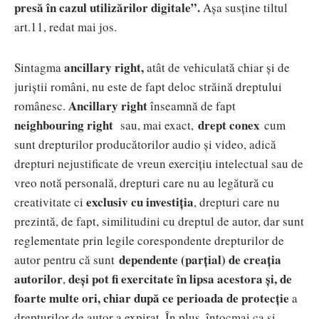
presă în cazul utilizărilor digitale”.
Așa susține tiltul
art.11, redat mai jos.
ancillary right,
Sintagma
atât de vehiculată chiar și de
juriștii români, nu este de fapt deloc străină dreptului
Ancillary right
românesc.
înseamnă de fapt
neighbouring right
drept conex
sau, mai exact,
cum
sunt drepturilor producătorilor audio și video, adică
drepturi nejustificate de vreun exercițiu intelectual sau de
vreo notă personală, drepturi care nu au legătură cu
exclusiv cu investiția
creativitate ci
, drepturi care nu
prezintă, de fapt, similitudini cu dreptul de autor, dar sunt
reglementate prin legile corespondente drepturilor de
dependente (parțial) de creația
autor pentru că sunt
autorilor
deși pot fi exercitate în lipsa acestora și, de
,
foarte multe ori, chiar după ce perioada de protecție
a
drepturilor de autor a expirat. În plus, întocmai ca și