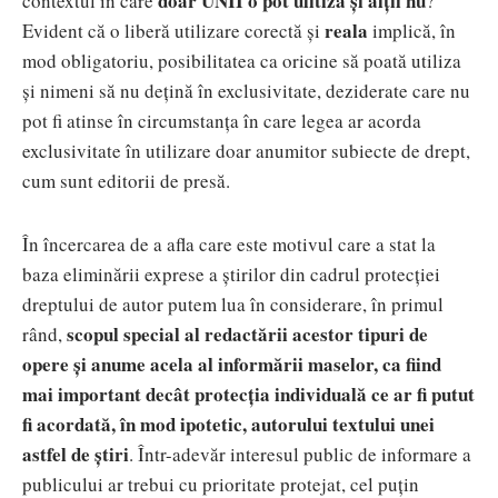
doar UNII o pot ulitiza și alții nu
contextul în care
?
reala
Evident că o liberă utilizare corectă și
implică, în
mod obligatoriu, posibilitatea ca oricine să poată utiliza
și nimeni să nu dețină în exclusivitate, deziderate care nu
pot fi atinse în circumstanța în care legea ar acorda
exclusivitate în utilizare doar anumitor subiecte de drept,
cum sunt editorii de presă.
În încercarea de a afla care este motivul care a stat la
baza eliminării exprese a știrilor din cadrul protecției
dreptului de autor putem lua în considerare, în primul
scopul special al redactării acestor tipuri de
rând,
opere și anume acela al informării maselor, ca fiind
mai important decât protecția individuală ce ar fi putut
fi acordată, în mod ipotetic, autorului textului unei
astfel de știri
. Într-adevăr interesul public de informare a
publicului ar trebui cu prioritate protejat, cel puțin