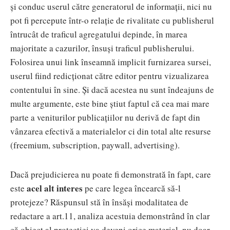
și conduc userul către generatorul de informații, nici nu
pot fi percepute într-o relație de rivalitate cu publisherul
întrucât de traficul agregatului depinde, în marea
majoritate a cazurilor, însuși traficul publisherului.
Folosirea unui link înseamnă implicit furnizarea sursei,
userul fiind redicționat către editor pentru vizualizarea
contentului în sine. Și dacă acestea nu sunt îndeajuns de
multe argumente, este bine știut faptul că cea mai mare
parte a veniturilor publicațiilor nu derivă de fapt din
vânzarea efectivă a materialelor ci din total alte resurse
(freemium, subscription, paywall, advertising).
Dacă prejudicierea nu poate fi demonstrată în fapt, care
acel alt interes
este
pe care legea încearcă să-l
protejeze? Răspunsul stă în însăși modalitatea de
redactare a art.11, analiza acestuia demonstrând în clar
că obiect al protecției va deveni orice material, nu doar