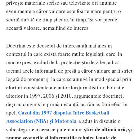
privește materiale scrise sau televizate ori anumite
evenimente a căror valoare este foarte mare pentru o
scurtă durată de timp și care, în timp, își vor pierde
această valoare, nemaifiind de interes.
Doctrina este deosebit de interesantă mai ales în
contextul în care există foarte multe legislații care, în
mod expres, exclud de la protecție știrile zilei, adică
tocmai acele informații de presă a căror valoare ar fi strict
legată de moment și la care se ajunge în mod special prin
eforturi consistente ale autorilor/jurnaliștilor. Folosite
ulterior în 1997, 2006 și 2010, argumentele doctrinei,
deși au convins în primă instanță, au rămas fără efect în
Cazul din 1997 disputat între Basketball
apel.
Association (NBA) și Motorola
a adus în discuție o
știri de ultimă oră, și
subcategorie a ceea ce putem numi
anume scorurile și informațiile tehnice
legate de