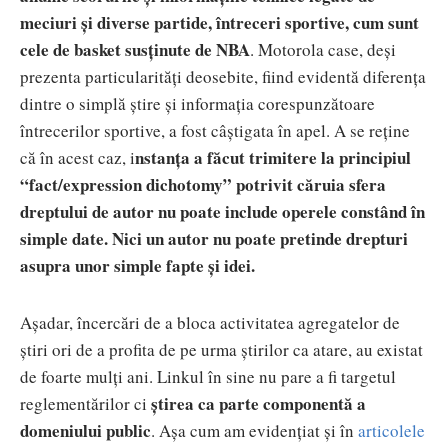
meciuri și diverse partide, întreceri sportive, cum sunt
cele de basket susținute de NBA
. Motorola case, deși
prezenta particularități deosebite, fiind evidentă diferența
dintre o simplă știre și informația corespunzătoare
întrecerilor sportive, a fost câștigata în apel. A se reține
nstanța a făcut trimitere la principiul
că în acest caz, i
“fact/expression dichotomy” potrivit căruia sfera
dreptului de autor nu poate include operele constând în
simple date. Nici un autor nu poate pretinde drepturi
asupra unor simple fapte și idei.
Așadar, încercări de a bloca activitatea agregatelor de
știri ori de a profita de pe urma știrilor ca atare, au existat
de foarte mulți ani. Linkul în sine nu pare a fi targetul
știrea ca parte componentă a
reglementărilor ci
domeniului public
. Așa cum am evidențiat și în
articolele