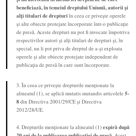
beneficiază, în temeiul dreptului Uniunii, autorii și
alți titulari de drepturi
în ceea ce privește operele
și alte obiecte protejate încorporate într-o publicație
de presă. Aceste drepturi nu pot fi invocate împotriva
respectivilor autori și alți titulari de drepturi și, în
special, nu îi pot priva de dreptul de a-și exploata
operele și alte obiecte protejate independent de
publicația de presă în care sunt încorporate.
3. În ceea ce privește drepturile menționate la
5-
alineatul (1), se aplică mutatis mutandis articolele
8
din Directiva 2001/29/CE și Directiva
2012/28/UE.
expiră după
4. Drepturile menționate la alineatul (1)
20 ani de la publicarea publicației de presă
. Acest