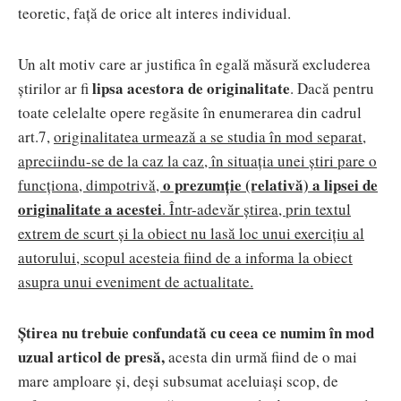
teoretic, față de orice alt interes individual.
Un alt motiv care ar justifica în egală măsură excluderea
lipsa acestora de originalitate
știrilor ar fi
. Dacă pentru
toate celelalte opere regăsite în enumerarea din cadrul
art.7,
originalitatea urmează a se studia în mod separat,
apreciindu-se de la caz la caz, în situația unei știri pare o
o prezumție (relativă) a lipsei de
funcționa, dimpotrivă,
originalitate a acestei
. Într-adevăr știrea, prin textul
extrem de scurt și la obiect nu lasă loc unui exercițiu al
autorului, scopul acesteia fiind de a informa la obiect
asupra unui eveniment de actualitate.
Știrea nu trebuie confundată cu ceea ce numim în mod
uzual articol de presă,
acesta din urmă fiind de o mai
mare amploare și, deși subsumat aceluiași scop, de