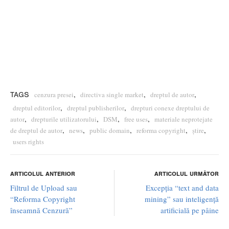
,
,
,
cenzura presei
directiva single market
dreptul de autor
TAGS
,
,
dreptul editorilor
dreptul publisherilor
drepturi conexe dreptului de
,
,
,
,
autor
drepturile utilizatorului
DSM
free uses
materiale neprotejate
,
,
,
,
,
de dreptul de autor
news
public domain
reforma copyright
știre
users rights
ARTICOLUL ANTERIOR
ARTICOLUL URMĂTOR
Filtrul de Upload sau
Excepția “text and data
“Reforma Copyright
mining” sau inteligență
înseamnă Cenzură”
artificială pe pâine