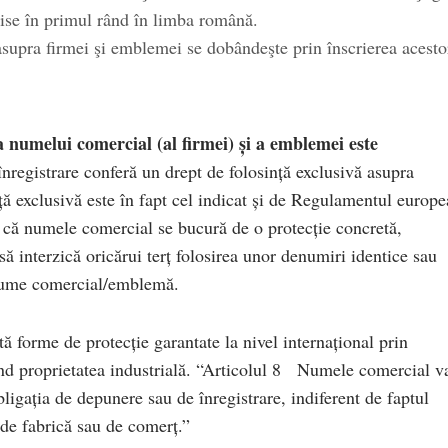
rise în primul rând în limba română.
 asupra firmei şi emblemei se dobândeşte prin înscrierea acesto
a numelui comercial (al firmei) și a emblemei este
 înregistrare conferă un drept de folosință exclusivă asupra
ță exclusivă este în fapt cel indicat și de Regulamentul europ
ul că numele comercial se bucură de o protecție concretă,
 să interzică oricărui terț folosirea unor denumiri identice sau
 nume comercial/emblemă.
forme de protecție garantate la nivel internațional prin
vind proprietatea industrială. “Articolul 8 Numele comercial v
obligația de depunere sau de înregistrare, indiferent de faptul
 de fabrică sau de comerț.”