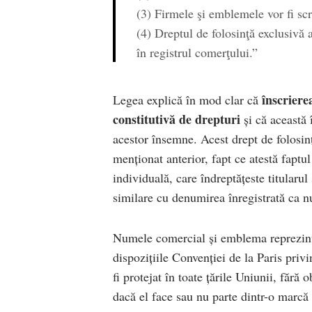
(3) Firmele şi emblemele vor fi sc
(4) Dreptul de folosinţă exclusivă
în registrul comerţului.”
înscriere
Legea explică în mod clar că
constitutivă de drepturi
și că această
acestor însemne. Acest drept de folosin
menționat anterior, fapt ce atestă fapt
individuală, care îndreptățeste titularul
similare cu denumirea înregistrată ca
Numele comercial și emblema reprezintă 
dispozițiile Convenției de la Paris pri
fi protejat în toate țările Uniunii, fără 
dacă el face sau nu parte dintr-o marcă