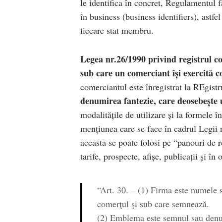
le identifica în concret, Regulamentul f
în business (business identifiers), astf
fiecare stat membru.
Legea nr.26/1990 privind registrul
sub care un comerciant își exercită 
comerciantul este înregistrat la REgist
denumirea fantezie, care deosebește 
modalitățile de utilizare și la formele î
mențiunea care se face în cadrul Legii 
aceasta se poate folosi pe “panouri de r
tarife, prospecte, afișe, publicații și în
“Art. 30. – (1) Firma este numele 
comerţul şi sub care semnează.
(2) Emblema este semnul sau denum