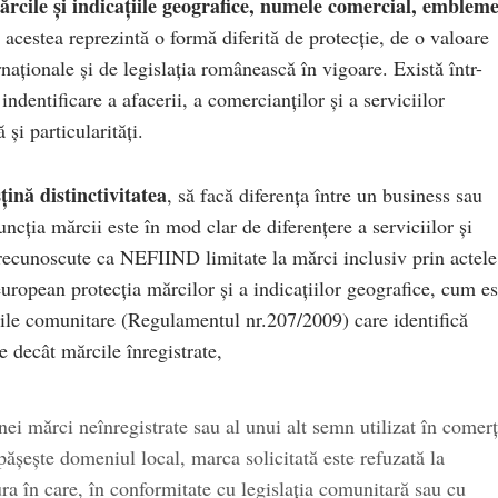
ărcile și indicațiile geografice, numele comercial, embleme
 acestea reprezintă o formă diferită de protecție, de o valoare
rnaționale și de legislația românească în vigoare. Există într-
ndentificare a afacerii, a comercianților și a serviciilor
și particularități.
ină distinctivitatea
, să facă diferența între un business sau
uncția mărcii este în mod clar de diferențere a serviciilor și
recunoscute ca NEFIIND limitate la mărci inclusiv prin actele
uropean protecția mărcilor și a indicațiilor geografice, cum es
ile comunitare (Regulamentul nr.207/2009) care identifică
e decât mărcile înregistrate,
unei mărci neînregistrate sau al unui alt semn utilizat în comerț
ășește domeniul local, marca solicitată este refuzată la
ura în care, în conformitate cu legislația comunitară sau cu