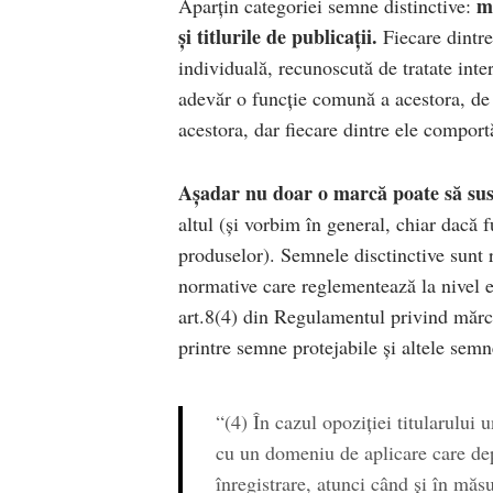
m
Aparțin categoriei semne distinctive:
și titlurile de publicații.
Fiecare dintre
individuală, recunoscută de tratate inte
adevăr o funcție comună a acestora, de i
acestora, dar fiecare dintre ele comportă 
Așadar nu doar o marcă poate să susț
altul (și vorbim în general, chiar dacă f
produselor). Semnele disctinctive sunt 
normative care reglementează la nivel e
art.8(4) din Regulamentul privind mărc
printre semne protejabile și altele semn
“(4) În cazul opoziției titularului 
cu un domeniu de aplicare care dep
înregistrare, atunci când și în măs