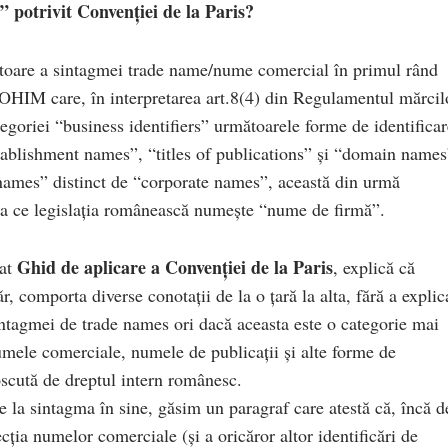
 potrivit Convenției de la Paris?
toare a sintagmei trade name/nume comercial în primul rând
a OHIM care, în interpretarea art.8(4) din Regulamentul mărcil
egoriei “business identifiers” următoarele forme de identificar
ablishment names”, “titles of publications” și “domain names
names” distinct de “corporate names”, această din urmă
ea ce legislația românească numește “nume de firmă”.
Ghid de aplicare a Convenției de la Paris
lat
, explică că
r, comporta diverse conotații de la o țară la alta, fără a explic
intagmei de trade names ori dacă aceasta este o categorie mai
mele comerciale, numele de publicații și alte forme de
scută de dreptul intern românesc.
re la sintagma în sine, găsim un paragraf care atestă că, încă d
ția numelor comerciale (și a oricăror altor identificări de