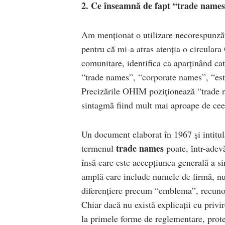
2. Ce înseamnă de fapt “trade names”
Am menționat o utilizare necorespunză
pentru că mi-a atras atenția o circular
comunitare, identifica ca aparținând cat
“trade names”, “corporate names”, “est
Precizările OHIM poziționează “trade 
sintagmă fiind mult mai aproape de ce
Un document elaborat în 1967 și intitu
trade names
termenul
poate, într-adevă
însă care este accepțiunea generală a s
amplă care include numele de firmă, nu
diferențiere precum “emblema”, recuno
Chiar dacă nu există explicații cu privi
la primele forme de reglementare, protec