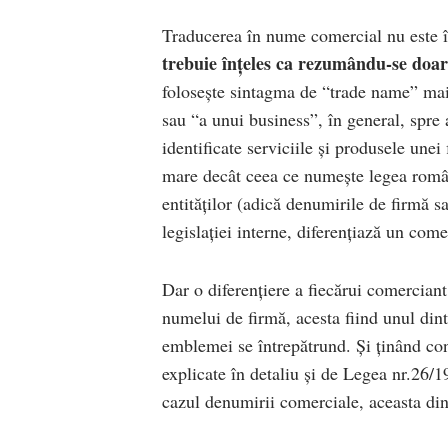
Traducerea în nume comercial nu este î
trebuie înțeles ca rezumându-se doar 
folosește sintagma de “trade name” mai 
sau “a unui business”, în general, spre 
identificate serviciile și produsele un
mare decât ceea ce numește legea româ
entităților (adică denumirile de firmă 
legislației interne, diferențiază un come
Dar o diferențiere a fiecărui comerciant
numelui de firmă, acesta fiind unul dint
emblemei se întrepătrund. Și ținând con
explicate în detaliu și de Legea nr.26/1
cazul denumirii comerciale, aceasta din