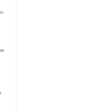
ra
ean
a