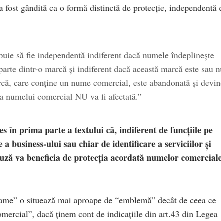
 a fost gândită ca o formă distinctă de protecție, independentă 
buie să fie independentă indiferent dacă numele îndeplinește
parte dintr-o marcă și indiferent dacă această marcă este sau n
rcă, care conține un nume comercial, este abandonată și devin
ia numelui comercial NU va fi afectată.”
s în prima parte a textului că, indiferent de funcțiile pe
e a business-ului sau chiar de identificare a serviciilor și
uză va beneficia de protecția acordată numelor comercial
 name” o situează mai aproape de “emblemă” decât de ceea ce
mercial”, dacă ținem cont de indicațiile din art.43 din Legea