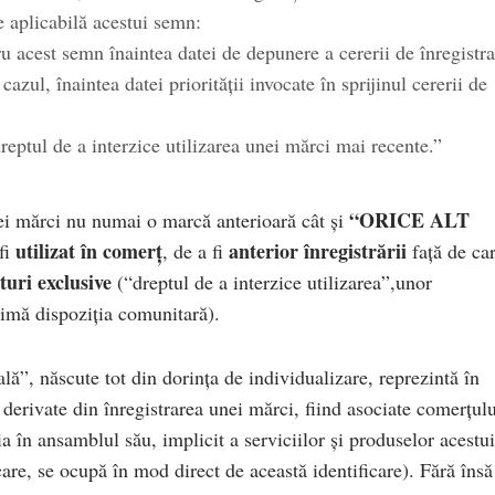
e aplicabilă acestui semn:
ru acest semn înaintea datei de depunere a cererii de înregistra
azul, înaintea datei priorității invocate în sprijinul cererii de
dreptul de a interzice utilizarea unei mărci mai recente.”
“ORICE ALT
unei mărci nu numai o marcă anterioară cât și
utilizat în comerț
anterior înregistrării
 fi
, de a fi
față de ca
turi exclusive
(“dreptul de a interzice utilizarea”,unor
imă dispoziția comunitară).
ală”, născute tot din dorința de individualizare, reprezintă în
 derivate din înregistrarea unei mărci, fiind asociate comerțulu
ia în ansamblul său, implicit a serviciilor și produselor acestu
care, se ocupă în mod direct de această identificare). Fără însă