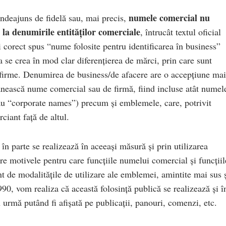
numele comercial nu
ndeajuns de fidelă sau, mai precis,
la denumirile entităților comerciale
, întrucât textul oficial
corect spus “nume folosite pentru identificarea în business”
a se crea în mod clar diferențierea de mărci, prin care sunt
ei firme. Denumirea de business/de afacere are o accepțiune mai
nească nume comercial sau de firmă, fiind incluse atât numel
sau “corporate names”) precum și emblemele, care, potrivit
rciant față de altul.
 în parte se realizează în aceeași măsură și prin utilizarea
re motivele pentru care funcțiile numelui comercial și funcțiil
t de modalitățile de utilizare ale emblemei, amintite mai sus 
990, vom realiza că această folosință publică se realizează și î
 urmă putând fi afișată pe publicații, panouri, comenzi, etc.