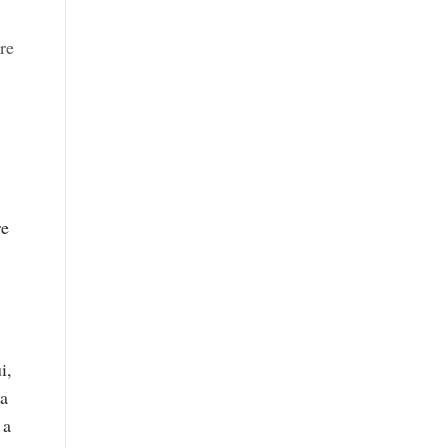
re
re
i,
ia
 a