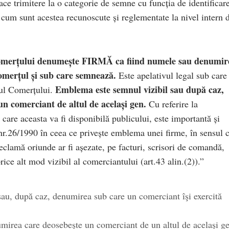
ace trimitere la o categorie de semne cu funcția de identificar
el cum sunt acestea recunoscute și reglementate la nivel intern 
 comerțului denumește FIRMĂ ca fiind numele sau denumir
comerțul și sub care semnează.
Este apelativul legal sub care
Emblema este semnul vizibil sau după caz,
rul Comerțului.
un comerciant de altul de același gen.
Cu referire la
n care aceasta va fi disponibilă publicului, este importantă și
nr.26/1990 în ceea ce privește emblema unei firme, în sensul 
eclamă oriunde ar fi așezate, pe facturi, scrisori de comandă,
 orice alt mod vizibil al comerciantului (art.43 alin.(2)).”
sau, după caz, denumirea sub care un comerciant îşi exercită
irea care deosebeşte un comerciant de un altul de acelaşi ge