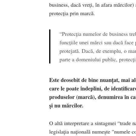
business, dacă vreți, în afara mărcilor)
protecția prin marcă.
“Protecția numelor de business tre
funcțiile unei mărci sau dacă face 
protejată. Dacă, de exemplu, o ma
parte a domeniului public, protecț
Este deosebit de bine nuanțat, mai ale
care le poate îndeplini, de identificar
produselor (marcă), denumirea în ca
și nu mărcilor.
O altă interpretare a sintagmei “trade
legislația națională numește “numele co