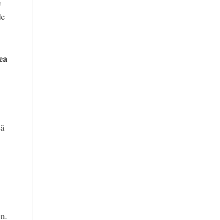
e
de
ea
că
n.