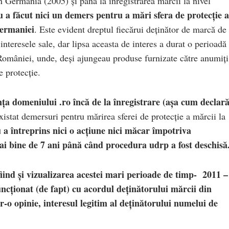
n Germania (2005) și până la înregistrarea mărcii la nivel
 a făcut nici un demers pentru a mări sfera de protecție a
Germaniei
. Este evident dreptul fiecărui deținător de marcă de
interesele sale, dar lipsa aceasta de interes a durat o perioadă
l României, unde, deși ajungeau produse furnizate către anumiți
e protecție.
ța domeniului .ro încă de la înregistrare (așa cum declar
xistat demersuri pentru mărirea sferei de protecție a mărcii la
 a întreprins nici o acțiune nici măcar împotriva
i bine de 7 ani până când procedura udrp a fost deschisă
iind și vizualizarea acestei mari perioade de timp- 2011 –
ncționat (de fapt) cu acordul deținătorului mărcii din
r-o opinie, interesul legitim al deținătorului numelui de