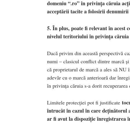
domeniu “.ro” în privința căruia acț
acceptării tacite a folosirii denumirii
5. În plus, poate fi relevant în acest
nivelul teritoriului în privința căru
Dacă privim din această perspectivă ca
numi – clasicul conflict dintre marcă ș
că proprietarul de marcă a ales să NU î
adevăr cu o marcă anterioară dar înregis
în privința căruia s-a dorit recuperarea
tocm
Limitele protecției pot fi justificate
întrucât în cazul în care deținătorul a
ar fi avut la dispoziție înregistrarea 