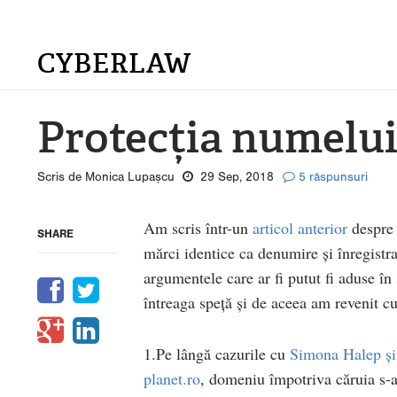
CYBERLAW
Protecția numelui
Scris de Monica Lupașcu
29 Sep, 2018
5 răspunsuri
Am scris într-un
articol anterior
despre 
SHARE
mărci identice ca denumire și înregistra
argumentele care ar fi putut fi aduse î
întreaga speță și de aceea am revenit cu
1.Pe lângă cazurile cu
Simona Halep și
planet.ro
, domeniu împotriva căruia s-a