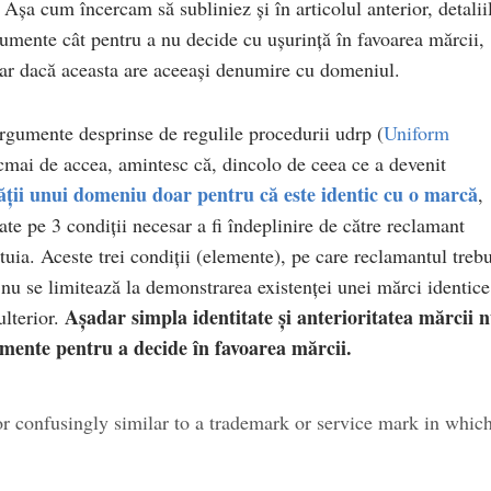
. Așa cum încercam să subliniez și în articolul anterior, detalii
rgumente cât pentru a nu decide cu ușurință în favoarea mărcii,
hiar dacă aceasta are aceeași denumire cu domeniul.
argumente desprinse de regulile procedurii udrp (
Uniform
ocmai de accea, amintesc că, dincolo de ceea ce a devenit
tății unui domeniu doar pentru că este identic cu o marcă
,
te pe 3 condiții necesar a fi îndeplinire de către reclamant
stuia. Aceste trei condiții (elemente), pe care reclamantul treb
 nu se limitează la demonstrarea existenței unei mărci identice
Așadar simpla identitate și anterioritatea mărcii 
ulterior.
umente pentru a decide în favoarea mărcii.
or confusingly similar to a trademark or service mark in whic