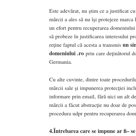
Este adevărat, nu știm ce a justificat c
mărcii a ales să nu își protejeze marca 
un efort pentru recuperarea domeniului 
să probeze în justificarea interesului p
un si
reține faptul că acesta a transmis
domeniului .ro
prin care deținătorul do
Germania.
Cu alte cuvinte, dintre toate proceduril
mărcii sale și impunerea protecției incl
informare prin email, fără nici un alt 
mărcii a făcut abstracție nu doar de posi
procedura udpr pentru recuperarea dom
4.Întrebarea care se impune ar fi– se