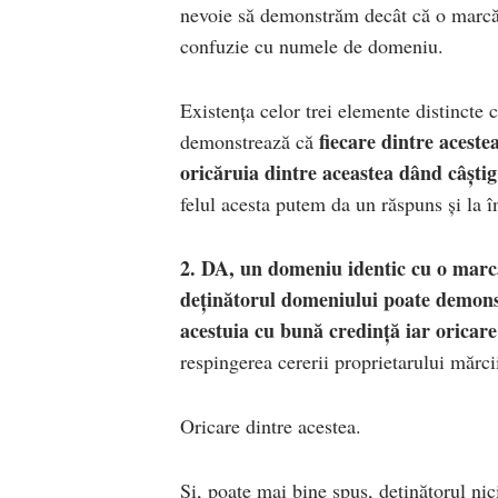
nevoie să demonstrăm decât că o marcă a 
confuzie cu numele de domeniu.
Existența celor trei elemente distincte 
fiecare dintre aceste
demonstrează că
oricăruia dintre aceastea dând câști
felul acesta putem da un răspuns și la în
2. DA, un domeniu identic cu o marcă
deținătorul domeniului poate demonst
acestuia cu bună credință iar oricare
respingerea cererii proprietarului mărci
Oricare dintre acestea.
Și, poate mai bine spus, deținătorul nic