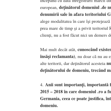
Începând cu data înregistrării mărcii di
deținătorul domeniul .de nu
european,
denumirii sale în afara teritoriului 
alege modalitatea în care își protejează 
prea mare de timp și a privit teritoriu
clienți, nu a fost făcut nici un demers d
cunoscând existen
Mai mult decât atât,
însăși reclamanta)
, nu doar că nu au e
nu
alte teritorii, dar deținătorul acesteia
deținătorului de domeniu, trecând ma
Anii sunt importanți, importantă f
4.
2015 – 2018 în care domeniul .ro a fu
Germania, ceea ce poate justifica, înt
domeniu.