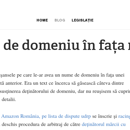
HOME
BLOG
LEGISLAȚIE
 de domeniu în fața 
șansele pe care le-ar avea un nume de domeniu în fața unei
tă anterior. Era un text ce încerca să găsească câteva dintre
n susținerea deținătorului de domeniu, dar nu reușisem să cupr
 detalii.
 Amazon România, pe lista de dispute udrp
se înscrie și
racin
 deschis procedura de arbitraj de către
deținătorul mărcii cu