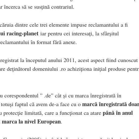
 încerca să se susțină contrariul.
căruia dintre cele trei elemente impuse reclamantului a fi
lui racing-planet
iar pentru cei interesați, la sfârșitul
 reclamantului în format fără anexe.
nregistrat la începutul anului 2011, acest aspect fiind cunoscut
are deținătorul domeniului .ro achiziționa inițial produse pent
u corespondentul ” .de” cât și cu marca înregistrată în
marcă înregistrată doa
totuși faptul că avem de-a face cu o
până în anul
u protecție limitată, care a funcționat ca atare
at marca la nivel European
.