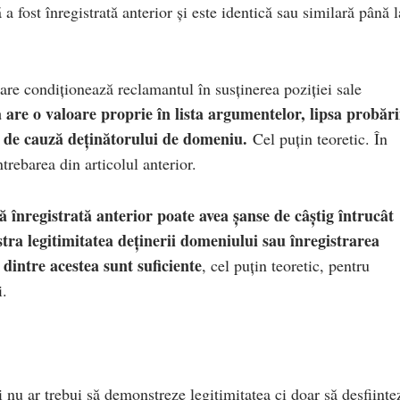
fost înregistrată anterior și este identică sau similară până l
care condiționează reclamantul în susținerea poziției sale
a are o valoare proprie în lista argumentelor, lipsa probări
g de cauză deținătorului de domeniu.
Cel puțin teoretic. În
trebarea din articolul anterior.
 înregistrată anterior poate avea șanse de câștig întrucât
ra legitimitatea deținerii domeniului sau înregistrarea
 dintre acestea sunt suficiente
, cel puțin teoretic, pentru
i.
i nu ar trebui să demonstreze legitimitatea ci doar să desființe