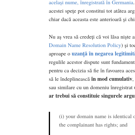
același nume, înregistrată în Germania
acestei spețe pot constitui tot atâtea a
chiar dacă aceasta este anterioară și c
Nu aș vrea să credeți că voi lăsa niște 
Domain Name Resolution Policy
) și t
uzanță în negarea legitimi
aproape o
regulile acestor dispute sunt fundamenta
pentru ca decizia să fie în favoarea ace
în mod cumulativ
să le îndeplinească
,
sau similare cu un domeniu înregistrat 
ar trebui să constituie singurele arg
(i) your domain name is identical 
the complainant has rights; and