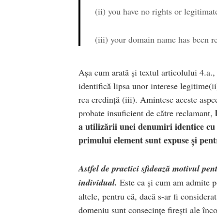
(ii) you have no rights or legitima
(iii) your domain name has been re
Așa cum arată și textul articolului 4.a.,
identifică lipsa unor interese legitime
rea credință (iii). Amintesc aceste aspe
probate insuficient de către reclamant,
a utilizării unei denumiri identice c
primului element sunt expuse și pentr
Astfel de practici sfidează motivul pen
individual.
Este ca și cum am admite poz
altele, pentru că, dacă s-ar fi considerat
domeniu sunt consecințe firești ale înco