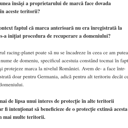
iunea însăși a proprietarului de marcă face dovada
 în aceste teritorii?
 context faptul că marca anterioară nu era înregistrată la
ia s-a inițiat procedura de recuperare a domeniului?
zul racing-planet poate să nu se încadreze în ceea ce am putea
i nume de domeniu, specificul acestuia constând tocmai în fap
și protejeze marca la nivelul României. Avem de- a face într-
trată doar pentru Germania, adică pentru alt teritoriu decât c
 domeniului.
ai de lipsa unui interes de protecție în alte teritorii
r fi intenționat să beneficieze de o protecție extinsă acesta
în mai multe teritorii.