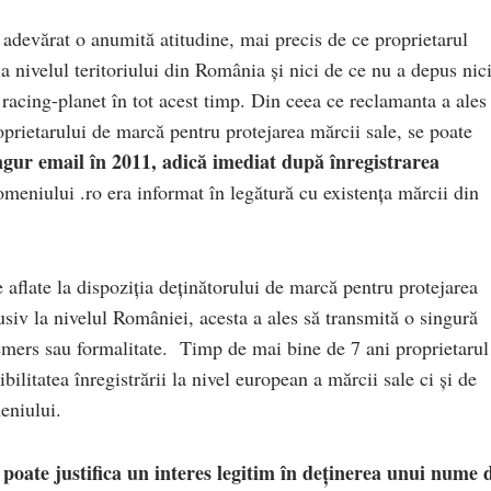
u adevărat o anumită atitudine, mai precis de ce proprietarul
la nivelul teritoriului din România și nici de ce nu a depus nic
racing-planet în tot acest timp. Din ceea ce reclamanta a ales
roprietarului de marcă pentru protejarea mărcii sale, se poate
ngur email în 2011, adică imediat după înregistrarea
meniului .ro era informat în legătură cu existența mărcii din
e aflate la dispoziția deținătorului de marcă pentru protejarea
usiv la nivelul României, acesta a ales să transmită o singură
demers sau formalitate. Timp de mai bine de 7 ani proprietarul
bilitatea înregistrării la nivel european a mărcii sale ci și de
eniului.
 poate justifica un interes legitim în deținerea unui nume 