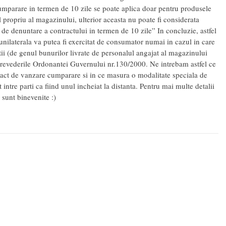
mparare in termen de 10 zile se poate aplica doar pentru produsele
l propriu al magazinului, ulterior aceasta nu poate fi considerata
 de denuntare a contractului in termen de 10 zile” In concluzie, astfel
nilaterala va putea fi exercitat de consumator numai in cazul in care
uatii (de genul bunurilor livrate de personalul angajat al magazinului
e prevederile Ordonantei Guvernului nr.130/2000. Ne intrebam astfel ce
ntract de vanzare cumparare si in ce masura o modalitate speciala de
t intre parti ca fiind unul incheiat la distanta. Pentru mai multe detalii
i sunt binevenite :)