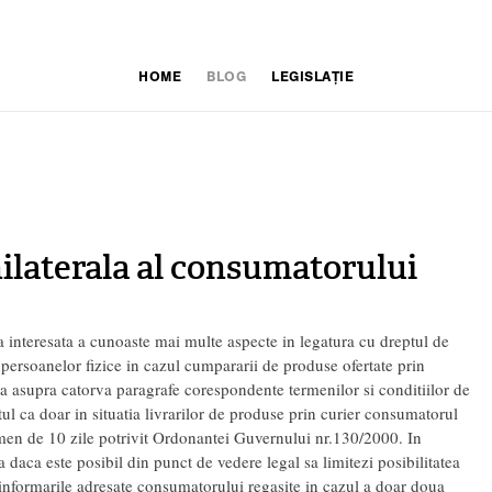
HOME
BLOG
LEGISLAȚIE
ilaterala al consumatorului
a interesata a cunoaste mai multe aspecte in legatura cu dreptul de
persoanelor fizice in cazul cumpararii de produse ofertate prin
ia asupra catorva paragrafe corespondente termenilor si conditiilor de
tul ca doar in situatia livrarilor de produse prin curier consumatorul
rmen de 10 zile potrivit Ordonantei Guvernului nr.130/2000. In
a daca este posibil din punct de vedere legal sa limitezi posibilitatea
 informarile adresate consumatorului regasite in cazul a doar doua