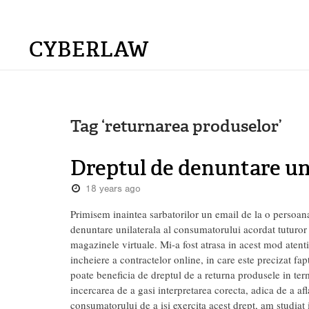
CYBERLAW
Tag ‘returnarea produselor’
Dreptul de denuntare un
18 years ago
Primisem inaintea sarbatorilor un email de la o persoan
denuntare unilaterala al consumatorului acordat tuturor 
magazinele virtuale. Mi-a fost atrasa in acest mod atent
incheiere a contractelor online, in care este precizat fap
poate beneficia de dreptul de a returna produsele in te
incercarea de a gasi interpretarea corecta, adica de a afl
consumatorului de a isi exercita acest drept, am studiat