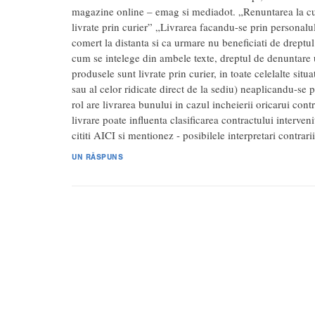
magazine online – emag si mediadot. „Renuntarea la cu
livrate prin curier” „Livrarea facandu-se prin personalu
comert la distanta si ca urmare nu beneficiati de dreptul
cum se intelege din ambele texte, dreptul de denuntare u
produsele sunt livrate prin curier, in toate celelalte sit
sau al celor ridicate direct de la sediu) neaplicandu-s
rol are livrarea bunului in cazul incheierii oricarui co
livrare poate influenta clasificarea contractului interveni
cititi AICI si mentionez - posibilele interpretari contrari
UN RĂSPUNS