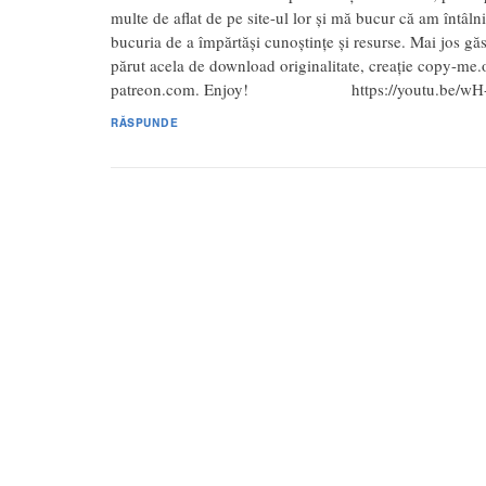
multe de aflat de pe site-ul lor și mă bucur că am întâln
bucuria de a împărtăși cunoștințe și resurse. Mai jos găsi
părut acela de download originalitate, creație copy-me.
patreon.com. Enjoy! https://youtu.be/wH-
RĂSPUNDE