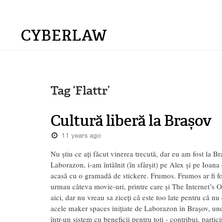
CYBERLAW
Tag ‘Flattr’
Cultură liberă la Brașov
11 years ago
Nu știu ce ați făcut vinerea trecută, dar eu am fost la B
Laborazon, i-am întâlnit (în sfârșit) pe Alex și pe Ioana 
acasă cu o gramadă de stickere. Frumos. Frumos ar fi fo
urmau câteva movie-uri, printre care și The Internet’s 
aici, dar nu vreau sa ziceți că este too late pentru că nu 
acele maker spaces inițiate de Laborazon în Brașov, und
într-un sistem cu beneficii pentru toți - contribui, parti