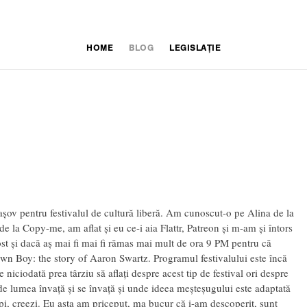
HOME
BLOG
LEGISLAȚIE
rașov pentru festivalul de cultură liberă. Am cunoscut-o pe Alina de la
de la Copy-me, am aflat și eu ce-i aia Flattr, Patreon și m-am și întors
st și dacă aș mai fi mai fi rămas mai mult de ora 9 PM pentru că
Own Boy: the story of Aaron Swartz. Programul festivalului este încă
e niciodată prea târziu să aflați despre acest tip de festival ori despre
e lumea învață și se învață și unde ideea meșteșugului este adaptată
cipi, creezi. Eu asta am priceput, ma bucur că i-am descoperit, sunt