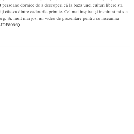
it persoane dornice de a descoperi că la baza unei culturi libere stă
ți câteva dintre cadourile primite. Cel mai inspirat și inspirant mi s-a
org. Și, mult mai jos, un video de prezentare pentru ce înseamnă
IDF809fQ