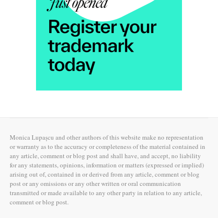
Monica Lupașcu and other authors of this website make no representation
or warranty as to the accuracy or completeness of the material contained in
any article, comment or blog post and shall have, and accept, no liability
for any statements, opinions, information or matters (expressed or implied)
arising out of, contained in or derived from any article, comment or blog
post or any omissions or any other written or oral communication
transmitted or made available to any other party in relation to any article,
comment or blog post.