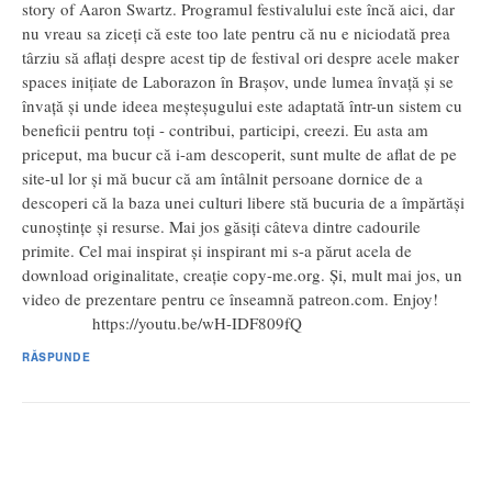
story of Aaron Swartz. Programul festivalului este încă aici, dar
nu vreau sa ziceți că este too late pentru că nu e niciodată prea
târziu să aflați despre acest tip de festival ori despre acele maker
spaces inițiate de Laborazon în Brașov, unde lumea învață și se
învață și unde ideea meșteșugului este adaptată într-un sistem cu
beneficii pentru toți - contribui, participi, creezi. Eu asta am
priceput, ma bucur că i-am descoperit, sunt multe de aflat de pe
site-ul lor și mă bucur că am întâlnit persoane dornice de a
descoperi că la baza unei culturi libere stă bucuria de a împărtăși
cunoștințe și resurse. Mai jos găsiți câteva dintre cadourile
primite. Cel mai inspirat și inspirant mi s-a părut acela de
download originalitate, creație copy-me.org. Și, mult mai jos, un
video de prezentare pentru ce înseamnă patreon.com. Enjoy!
https://youtu.be/wH-IDF809fQ
RĂSPUNDE