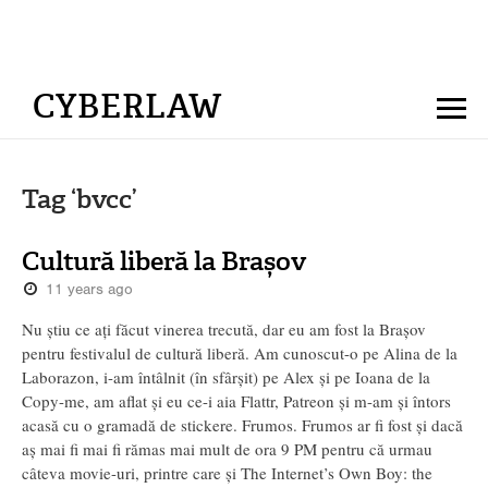
CYBERLAW
Tag ‘bvcc’
Cultură liberă la Brașov
11 years ago
Nu știu ce ați făcut vinerea trecută, dar eu am fost la Brașov
pentru festivalul de cultură liberă. Am cunoscut-o pe Alina de la
Laborazon, i-am întâlnit (în sfârșit) pe Alex și pe Ioana de la
Copy-me, am aflat și eu ce-i aia Flattr, Patreon și m-am și întors
acasă cu o gramadă de stickere. Frumos. Frumos ar fi fost și dacă
aș mai fi mai fi rămas mai mult de ora 9 PM pentru că urmau
câteva movie-uri, printre care și The Internet’s Own Boy: the