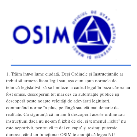
1. Trăim într-o lume ciudată. Deși Ordinele și Instrucțiunile ar
trebui să urmeze litera legii sau, așa cum spun normele de
tehnică legislativă, să se limiteze la cadrul legal în baza cărora au
fost emise, descoperim tot mai des că autoritățile publice își
descoperă peste noapte veleități de adevărați legiuitori,
compunând norme în plus, pe lângă sau cât mai departe de
realitate. Cu siguranță că nu am fi descoperit aceste ordine sau
instrucțiuni dacă nu ne-am fi izbit de ele, și termenul „izbit” nu
este nepotrivit, pentru că te dai cu capu’ și resimți puternic
durerea, când un funcționar OSIM te anunță că legea NU