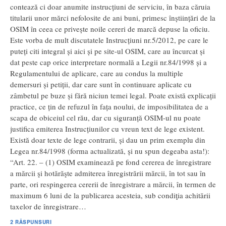
contează ci doar anumite instrucțiuni de serviciu, în baza căruia
titularii unor mărci nefolosite de ani buni, primesc înștiințări de la
OSIM în ceea ce privește noile cereri de marcă depuse la oficiu.
Este vorba de mult discutatele Instrucțiuni nr.5/2012, pe care le
puteți citi integral și aici și pe site-ul OSIM, care au încurcat și
dat peste cap orice interpretare normală a Legii nr.84/1998 și a
Regulamentului de aplicare, care au condus la multiple
demersuri și petiții, dar care sunt în continuare aplicate cu
zâmbetul pe buze și fără niciun temei legal. Poate există explicații
practice, ce țin de refuzul în fața noului, de imposibilitatea de a
scapa de obiceiul cel rău, dar cu siguranță OSIM-ul nu poate
justifica emiterea Instrucțiunilor cu vreun text de lege existent.
Există doar texte de lege contrarii, și dau un prim exemplu din
Legea nr.84/1998 (forma actualizată, și nu spun degeaba asta!):
“Art. 22. – (1) OSIM examinează pe fond cererea de înregistrare
a mărcii şi hotărăşte admiterea înregistrării mărcii, în tot sau în
parte, ori respingerea cererii de înregistrare a mărcii, în termen de
maximum 6 luni de la publicarea acesteia, sub condiţia achitării
taxelor de înregistrare…
2 RĂSPUNSURI