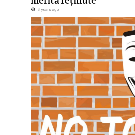
merită reținute
8 years ago