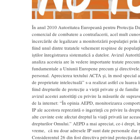
În anul 2010 Autoritatea Europeană pentru Protecția Dat
comercial de combatere a contrafacerii, acel mult cuno
încercările de legalizare a monitorizării populației prin
fiind unul dintre tratatele vehement respinse de popula
iștilor înregistrarea sistematică a datelor. Avizul Autorit
analiza acesteia are în vedere importante tratate precu
fundamentale a Uniunii Europene precum și directivele, 
personal. Aprecierea textului ACTA și, în mod special a
de proprietate intelectuală” s-a realizat astfel cu luarea
fiind drepturile de protecție a vieții private și de famil
avizul acestei autorități cu privire la măsurile de supr
de la internet: “În opinia AEPD, monitorizarea comportam
IP ale acestora reprezintă o ingerință cu privire la drept
alte cuvinte este afectat dreptul la viață privată iar ace
drepturilor Omului.” AEPD a mai apreciat, ce-i drept, în
vreme, că nu doar adresele IP sunt date personale dar și 
Considerentul 26 din fost directiva privind protecția da