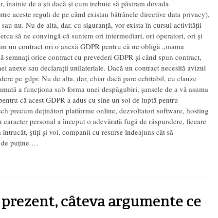
, înainte de a ști dacă și cum trebuie să păstram dovada
tre aceste reguli de pe când existau bătrânele directive data privacy),
au nu. Nu de alta, dar, cu siguranță, vor exista în cursul activității
cerca să ne convingă că suntem ori intermediari, ori operatori, ori și
semnăm un contract ori o anexă GDPR pentru că ne obligă „mama
să semnați orice contract cu prevederi GDPR și când spun contract,
nei anexe sau declarații unilateriale. Dacă un contract necesită avizul
ere pe gdpr. Nu de alta, dar, chiar dacă pare echitabil, cu clauze
ramată a funcționa sub forma unei despăgubiri, șansele de a vă asuma
, pentru că acest GDPR a adus cu sine un soi de luptă pentru
ech precum deținători platforme online, dezvoltatori software, hosting
 cu caracter personal a început o adevărată fugă de răspundere, fiecare
ntrucât, știți și voi, companii cu resurse îndeajuns cât să
 de puține.…
 prezent, câteva argumente ce