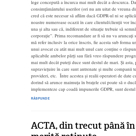
lege concepută a încurca mai mult decât a descurca. Dar
consimțământului userilor (ori nu am uitat de vreuna din
cred că este necesar să aflăm dacă GDPR-ul ni se aplică s
noastre numeroase ocazii în care clientul/clienții vor în
una și alta sau că, indiferent de situație trebuie să 
corporație”. Prima recomandare ar fi să nu va aruncați 
mă refer inclusiv la orice înscris, fie acesta sub forma u
unui avocat cu atât mai mult unul care conține o răspund
aplicabile ambelor părți sau fără vreo răspundere prog
mai mult decât puteți duce sunt destul de mari. Și asta
supraviețuire în care sunt antrenate și multe companii t
provideri, etc. Între acestea și realii operatori de date
dorind să arunce maimuța în brațele cui poate să o ducă î
implementeze cap coadă impunerile GDPR, sunt destul
RĂSPUNDE
ACTA, din trecut până în