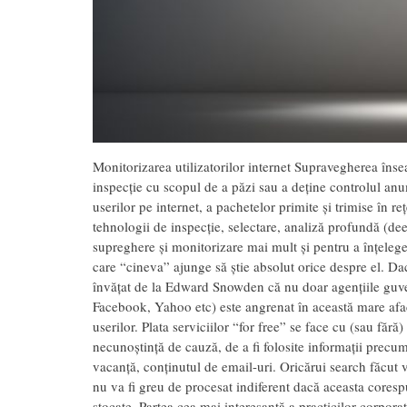
Monitorizarea utilizatorilor internet Supravegherea însea
inspecție cu scopul de a păzi sau a deține controlul an
userilor pe internet, a pachetelor primite și trimise în re
tehnologii de inspecție, selectare, analiză profundă (d
supreghere și monitorizare mai mult și pentru a înțelege
care “cineva” ajunge să știe absolut orice despre el. Dac
învățat de la Edward Snowden că nu doar agențiile guver
Facebook, Yahoo etc) este angrenat în această mare afac
userilor. Plata serviciilor “for free” se face cu (sau fă
necunoștință de cauză, de a fi folosite informații precum
vacanță, conținutul de email-uri. Oricărui search făcut v
nu va fi greu de procesat indiferent dacă aceasta coresp
stocate. Partea cea mai interesantă a practicilor corpora