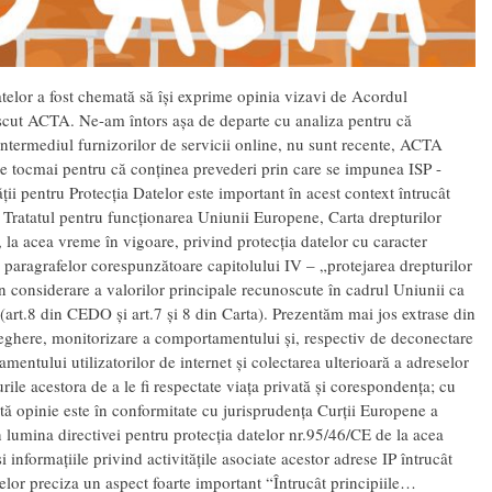
elor a fost chemată să își exprime opinia vizavi de Acordul
scut ACTA. Ne-am întors așa de departe cu analiza pentru că
 intermediul furnizorilor de servicii online, nu sunt recente, ACTA
ție tocmai pentru că conținea prevederi prin care se impunea ISP -
ății pentru Protecția Datelor este important în acest context întrucât
m Tratatul pentru funcționarea Uniunii Europene, Carta drepturilor
la acea vreme în vigoare, privind protecția datelor cu caracter
 paragrafelor corespunzătoare capitolului IV – „protejarea drepturilor
 în considerare a valorilor principale recunoscute în cadrul Uniunii ca
ie (art.8 din CEDO și art.7 și 8 din Carta). Prezentăm mai jos extrase din
aveghere, monitorizare a comportamentului și, respectiv de deconectare
entului utilizatorilor de internet și colectarea ulterioară a adreselor
urile acestora de a le fi respectate viața privată și corespondența; cu
astă opinie este în conformitate cu jurisprudența Curții Europene a
 lumina directivei pentru protecția datelor nr.95/46/CE de la acea
informațiile privind activitățile asociate acestor adrese IP întrucât
telor preciza un aspect foarte important “Întrucât principiile…