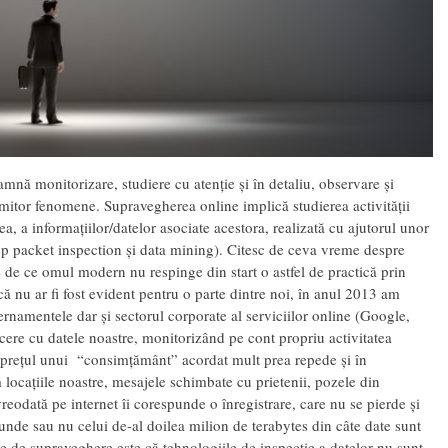
mnă monitorizare, studiere cu atenție și în detaliu, observare și
umitor fenomene. Supravegherea online implică studierea activității
țea, a informațiilor/datelor asociate acestora, realizată cu ajutorul unor
eep packet inspection și data mining). Citesc de ceva vreme despre
 de ce omul modern nu respinge din start o astfel de practică prin
ă nu ar fi fost evident pentru o parte dintre noi, în anul 2013 am
namentele dar și sectorul corporate al serviciilor online (Google,
ere cu datele noastre, monitorizând pe cont propriu activitatea
ră) prețul unui “consimțământ” acordat mult prea repede și în
 locațiile noastre, mesajele schimbate cu prietenii, pozele din
reodată pe internet îi corespunde o înregistrare, care nu se pierde și
unde sau nu celui de-al doilea milion de terabytes din câte date sunt
te de supraveghere este că tehnologiile de inspecție a datelor nu sunt