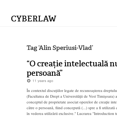
CYBERLAW
Tag ‘Alin Speriusi-Vlad’
“O creație intelectuală nu
persoană”
11 years ago
În contextul discuțiilor legate de recunoașterea dreptulu
(Facultatea de Drept a Universității de Vest Timișoara) a
conceptul de proprietate asociat operelor de creație intel
către o persoană, fiind concepută (...) spre a fi utilizat
în vederea utilizării exclusive." Lucrarea "Introduction