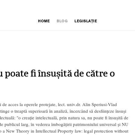
HOME
BLOG
LEGISLAȚIE
 poate fi însușită de către o
i de acces la operele protejate, lect. univ.dr. Alin Speriusi-Vlad
tinge o treaptă superioară în analiză, încercând să desființeze însuși
ectuală: "o creație intelectuală, prin natura sa, nu poate fi însușită de
ă de publicul larg, în vederea îmbogățirii patrimoniului universal și NU
 to a New Theory in Intellectual Property law: legal protection without