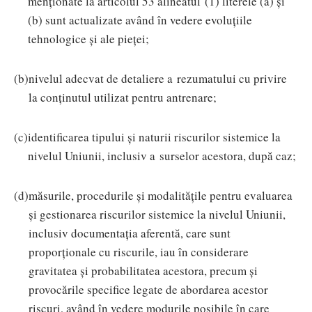
menționate la articolul 53 alineatul (1) literele (a) și
(b) sunt actualizate având în vedere evoluțiile
tehnologice și ale pieței;
(b)
nivelul adecvat de detaliere a rezumatului cu privire
la conținutul utilizat pentru antrenare;
(c)
identificarea tipului și naturii riscurilor sistemice la
nivelul Uniunii, inclusiv a surselor acestora, după caz;
(d)
măsurile, procedurile și modalitățile pentru evaluarea
și gestionarea riscurilor sistemice la nivelul Uniunii,
inclusiv documentația aferentă, care sunt
proporționale cu riscurile, iau în considerare
gravitatea și probabilitatea acestora, precum și
provocările specifice legate de abordarea acestor
riscuri, având în vedere modurile posibile în care