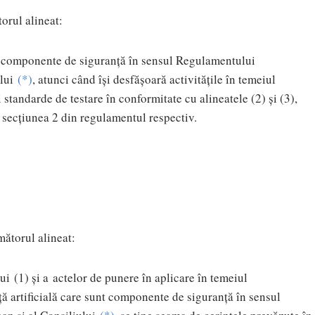
orul alineat:
nt componente de siguranță în sensul Regulamentului
lui
(
*
)
, atunci când își desfășoară activitățile în temeiul
i standarde de testare în conformitate cu alineatele (2) și (3),
 secțiunea 2 din regulamentul respectiv.
mătorul alineat:
i (1) și a actelor de punere în aplicare în temeiul
ță artificială care sunt componente de siguranță în sensul