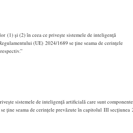
r (1) și (2) în ceea ce privește sistemele de inteligență
l Regulamentului (UE) 2024/1689 se ține seama de cerințele
respectiv.”
rivește sistemele de inteligență artificială care sunt componente
e ține seama de cerințele prevăzute în capitolul III secțiunea 