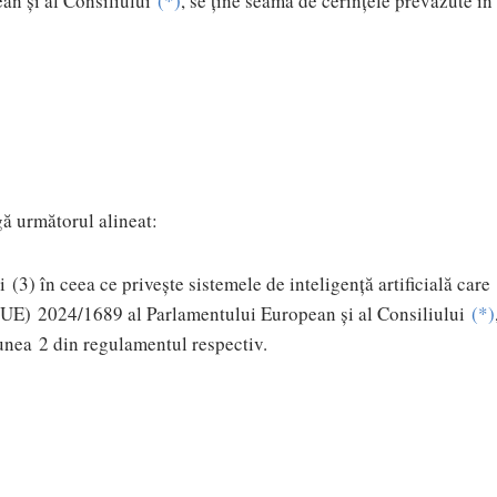
n și al Consiliului
(
*
)
, se ține seama de cerințele prevăzute în
ă următorul alineat:
(3) în ceea ce privește sistemele de inteligență artificială care
UE) 2024/1689 al Parlamentului European și al Consiliului
(
*
)
iunea 2 din regulamentul respectiv.