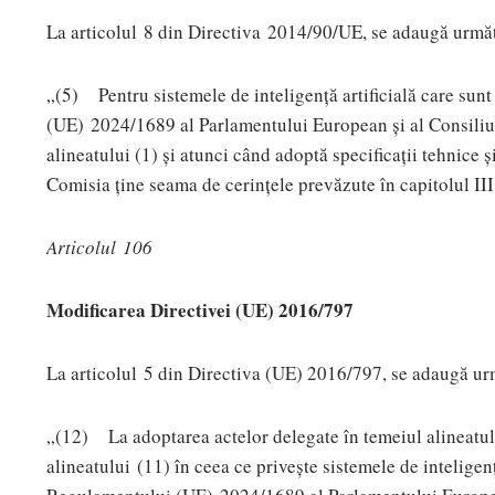
La articolul 8 din Directiva 2014/90/UE, se adaugă următ
„(5) Pentru sistemele de inteligență artificială care su
(UE) 2024/1689 al Parlamentului European și al Consiliu
alineatului (1) și atunci când adoptă specificații tehnice ș
Comisia ține seama de cerințele prevăzute în capitolul III
Articolul 106
Modificarea Directivei (UE) 2016/797
La articolul 5 din Directiva (UE) 2016/797, se adaugă ur
„(12) La adoptarea actelor delegate în temeiul alineatulu
alineatului (11) în ceea ce privește sistemele de inteligen