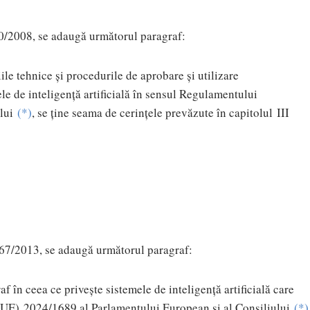
00/2008, se adaugă următorul paragraf:
ile tehnice și procedurile de aprobare și utilizare
le de inteligență artificială în sensul Regulamentului
lui
(
*
)
, se ține seama de cerințele prevăzute în capitolul III
167/2013, se adaugă următorul paragraf:
 în ceea ce privește sistemele de inteligență artificială care
UE) 2024/1689 al Parlamentului European și al Consiliului
(
*
)