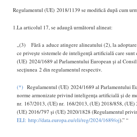
Regulamentul (UE) 2018/1139 se modifică după cum ur
1.
La articolul 17, se adaugă următorul alineat:
„(3) Fără a aduce atingere alineatului (2), la adoptarea
ce privește sistemele de inteligență artificială care s
(UE) 2024/1689 al Parlamentului European și al Consil
secțiunea 2 din regulamentul respectiv.
(
*
)
Regulamentul (UE) 2024/1689 al Parlamentului Europ
norme armonizate privind inteligența artificială și de 
nr. 167/2013, (UE) nr. 168/2013, (UE) 2018/858, (UE) 
(UE) 2016/797 și (UE) 2020/1828 (Regulamentul privind 
ELI: http://data.europa.eu/eli/reg/2024/1689/oj
).” “