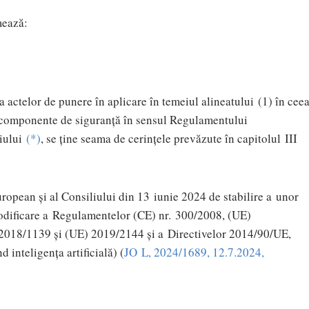
mează:
 actelor de punere în aplicare în temeiul alineatului (1) în cee
unt componente de siguranță în sensul Regulamentului
iului
(
*
)
, se ține seama de cerințele prevăzute în capitolul III
ean și al Consiliului din 13 iunie 2024 de stabilire a unor
modificare a Regulamentelor (CE) nr. 300/2008, (UE)
2018/1139 și (UE) 2019/2144 și a Directivelor 2014/90/UE,
inteligența artificială) (
JO L, 2024/1689, 12.7.2024,